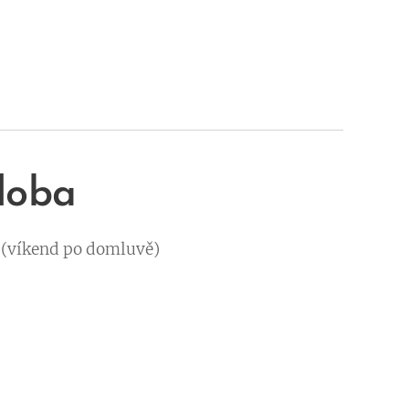
doba
 (víkend po domluvě)